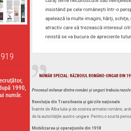
curaj teme necunoscute sau neînţelese di
insistând pe cele româneşti într-o persp
apelează la multe imagini, hărţi, schiţe
atractiv care să trezească interesul cit
revistă se va bucura de aprecierile tutur
1919
NUMĂR SPECIAL: RĂZBOIUL ROMÂNO-UNGAR DIN 19
ecruţător,
 după 1990,
Procesul milenar dintre români şi unguri trebuia rezolv
tui număr.
Revoluţia din Transilvania şi gărzile naţionale
Înainte de Alba Iulia şi de sosirea armatei române, ard
de la autorităţile austro-ungare. Pentru o scurtă perio
Mobilizarea şi operaţiunile din 1918