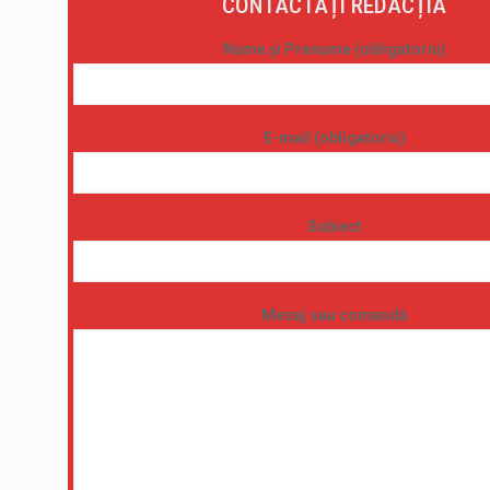
CONTACTAȚI REDACȚIA
Nume și Prenume (obligatoriu)
E-mail (obligatoriu)
Subiect
Mesaj sau comandă