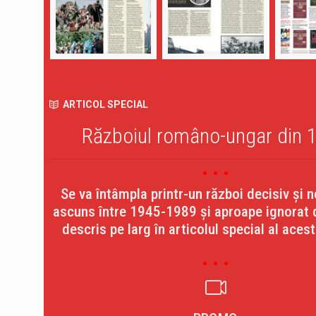
ARTICOL SPECIAL
Războiul româno-ungar din 
Se va întâmpla printr-un război decisiv şi n
ascuns între 1945-1989 şi aproape ignorat
descris pe larg în articolul special al aces