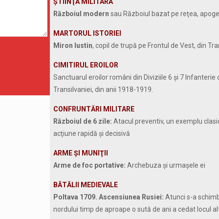
ŞTIINŢĂ MILITARĂ
Războiul modern
sau Războiul bazat pe reţea, apoge
MARTORUL ISTORIEI
Miron Iustin
, copil de trupă pe Frontul de Vest, din Tr
CIMITIRUL EROILOR
Sanctuarul eroilor români din Diviziile 6 și 7 Infanterie
Transilvaniei, din anii 1918-1919.
CONFRUNTĂRI MILITARE
Războiul de 6 zile:
Atacul preventiv, un exemplu clasic 
acţiune rapidă şi decisivă
ARME ŞI MUNIŢII
Arme de foc portative:
Archebuza și urmașele ei
BĂTĂLII MEDIEVALE
Poltava 1709. Ascensiunea Rusiei:
Atunci s-a schimb
nordului timp de aproape o sută de ani a cedat locul al