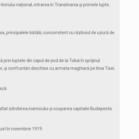
riului naţional, intrarea în Transilvania şi primele lupte,
a, principalele bătălii, concomitent cu războiul de uzură de
 prin luptele din capul de pod de la Tokai în sprijinul
or, şi confruntări deschise cu armata maghiară pe linia Tisei.
scă.
ultat zdrobirea inamicului şi ocuparea capitalei Budapesta.
ust în noiembrie 1919.