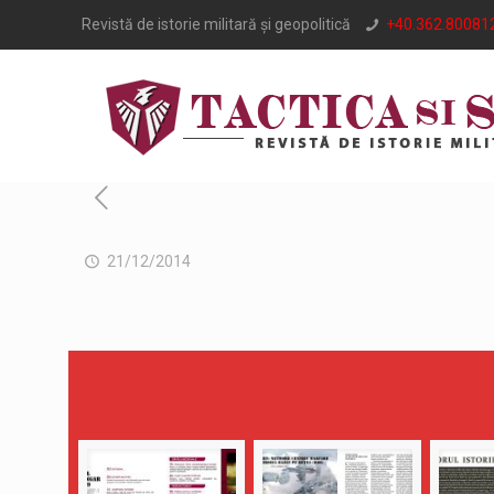
Revistă de istorie militară și geopolitică
+40.362.80081
21/12/2014