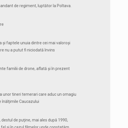
andant de regiment, luptător la Poltava.
tre
a şi faptele unuia dintre cei mai valoroşi
e nu a putut fi niciodată învins
te familii de drone, aflată şi în prezent
 unor tineri temerari care aduc un omagiu
e înălţimile Caucazului
, destul de puţine, mai ales după 1990,
fel şi în cazul filmelor unde constatăm