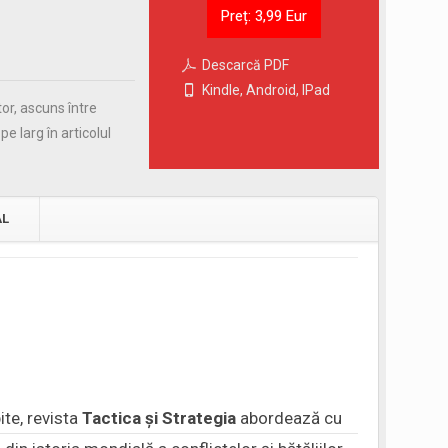
Preț: 3,99 Eur
Descarcă PDF
Kindle, Android, IPad
tor, ascuns între
e larg în articolul
AL
ite, revista
Tactica şi Strategia
abordează cu