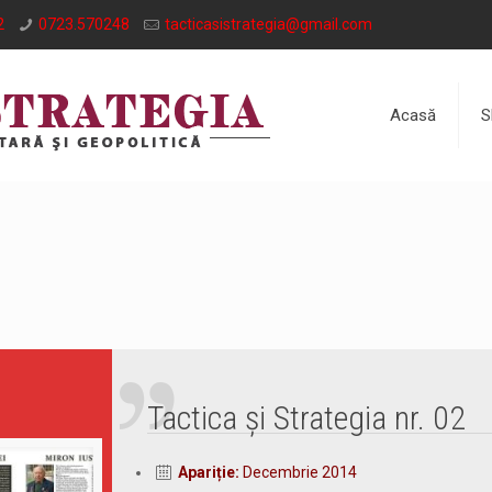
2
0723.570248
tacticasistrategia@gmail.com
Acasă
S
Tactica și Strategia nr. 02
Apariție:
Decembrie 2014