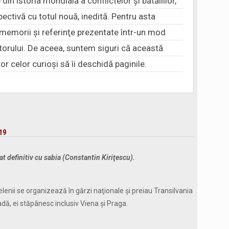
n istoria mondială a conflictelor şi bătăliilor,
ectivă cu totul nouă, inedită. Pentru asta
, memorii şi referinţe prezentate într-un mod
itorului. De aceea, suntem siguri că această
or celor curioşi să îi deschidă paginile.
19
at definitiv cu sabia (Constantin
Kiriţescu).
elenii se organizează în gărzi naţionale şi preiau Transilvania
adă, ei stăpânesc inclusiv Viena şi Praga.