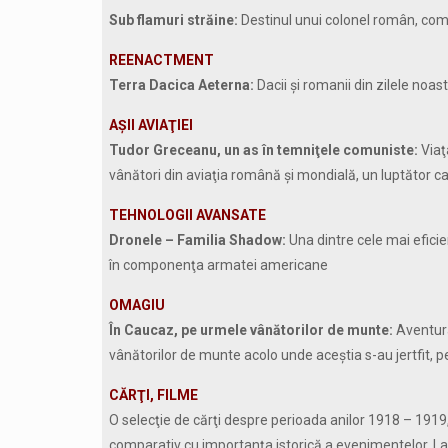
Sub flamuri străine:
Destinul unui colonel român, com
REENACTMENT
Terra Dacica Aeterna:
Dacii şi romanii din zilele noas
AŞII AVIAŢIEI
Tudor Greceanu, un as în temniţele comuniste:
Viaţ
vânători din aviaţia română şi mondială, un luptător car
TEHNOLOGII AVANSATE
Dronele – Familia Shadow:
Una dintre cele mai eficien
în componenţa armatei americane
OMAGIU
În Caucaz, pe urmele vânătorilor de munte:
Aventura
vânătorilor de munte acolo unde aceştia s-au jertfit, p
CĂRŢI, FILME
O selecţie de cărţi despre perioada anilor 1918 – 1919
comparativ cu importanţa istorică a evenimentelor. La 