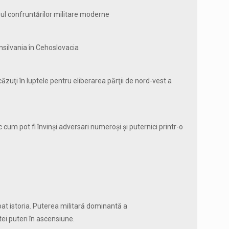
ul confruntărilor militare moderne
ansilvania în Cehoslovacia
 căzuţi în luptele pentru eliberarea părţii de nord-vest a
cum pot fi învinşi adversari numeroşi şi puternici printr-o
at istoria. Puterea militară dominantă a
tei puteri în ascensiune.