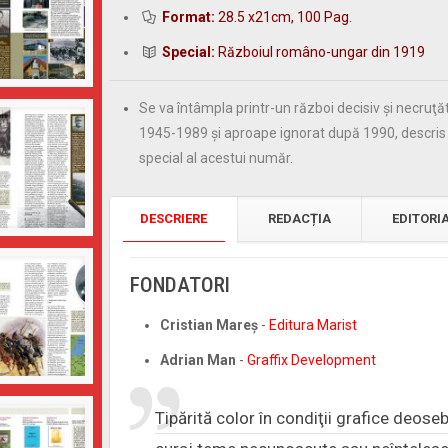
Format:
28.5 x21cm, 100 Pag.
Special:
Războiul româno-ungar din 1919
Se va întâmpla printr-un război decisiv şi necruţă
1945-1989 şi aproape ignorat după 1990, descris p
special al acestui număr.
DESCRIERE
REDACȚIA
EDITORI
FONDATORI
Cristian Mareş
-
Editura Marist
Adrian Man
-
Graffix Development
Tipărită color în condiţii grafice deoseb