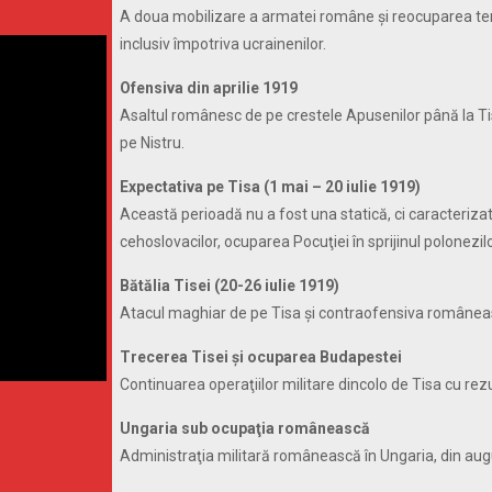
A doua mobilizare a armatei române şi reocuparea terito
inclusiv împotriva ucrainenilor.
Ofensiva din aprilie 1919
Asaltul românesc de pe crestele Apusenilor până la Tis
pe Nistru.
Expectativa pe Tisa (1 mai – 20 iulie 1919)
Această perioadă nu a fost una statică, ci caracterizată
cehoslovacilor, ocuparea Pocuţiei în sprijinul polonezil
Bătălia Tisei (20-26 iulie 1919)
Atacul maghiar de pe Tisa şi contraofensiva românea
Trecerea Tisei şi ocuparea Budapestei
Continuarea operaţiilor militare dincolo de Tisa cu rez
Ungaria sub ocupaţia românească
Administraţia militară românească în Ungaria, din aug